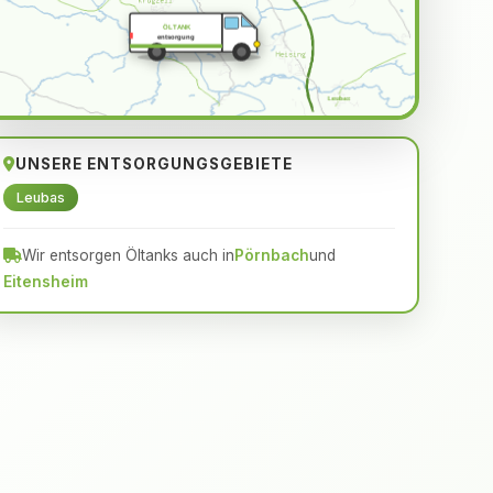
ÖLTANK
entsorgung
UNSERE ENTSORGUNGSGEBIETE
Leubas
Wir entsorgen Öltanks auch in
Pörnbach
und
Eitensheim