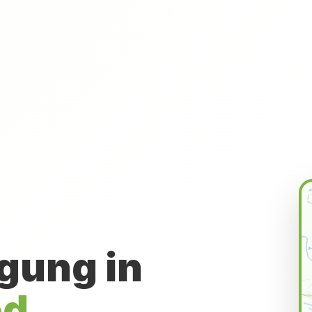
gung in
ed