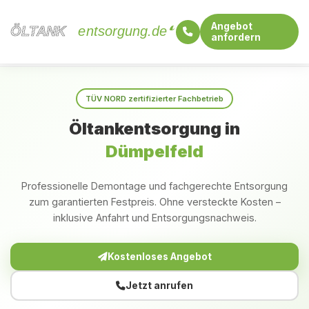
Angebot
ÖLTANK
ÖLTANK
entsorgung.de
anfordern
Startseite
Rheinland-Pfalz
Dümpelfeld
TÜV NORD zertifizierter Fachbetrieb
Öltankentsorgung in
Dümpelfeld
Professionelle Demontage und fachgerechte Entsorgung
zum garantierten Festpreis. Ohne versteckte Kosten –
inklusive Anfahrt und Entsorgungsnachweis.
Kostenloses Angebot
Jetzt anrufen