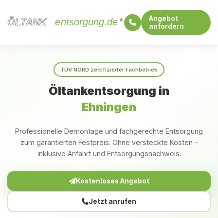
Angebot
ÖLTANK
ÖLTANK
entsorgung.de
anfordern
Startseite
Baden-Württemberg
Ehningen
TÜV NORD zertifizierter Fachbetrieb
Öltankentsorgung in
Ehningen
Professionelle Demontage und fachgerechte Entsorgung
zum garantierten Festpreis. Ohne versteckte Kosten –
inklusive Anfahrt und Entsorgungsnachweis.
Kostenloses Angebot
Jetzt anrufen