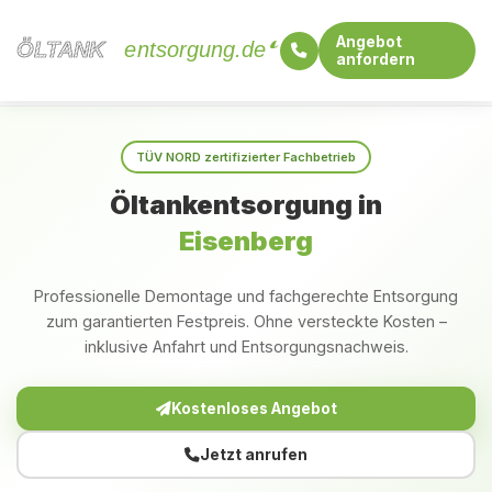
Angebot
ÖLTANK
ÖLTANK
entsorgung.de
anfordern
Startseite
Thüringen
Eisenberg
TÜV NORD zertifizierter Fachbetrieb
Öltankentsorgung in
Eisenberg
Professionelle Demontage und fachgerechte Entsorgung
zum garantierten Festpreis. Ohne versteckte Kosten –
inklusive Anfahrt und Entsorgungsnachweis.
Kostenloses Angebot
Jetzt anrufen