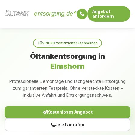
Angebot
ÖLTANK
ÖLTANK
entsorgung.de
anfordern
Startseite
Schleswig-Holstein
Elmshorn
TÜV NORD zertifizierter Fachbetrieb
Öltankentsorgung in
Elmshorn
Professionelle Demontage und fachgerechte Entsorgung
zum garantierten Festpreis. Ohne versteckte Kosten –
inklusive Anfahrt und Entsorgungsnachweis.
Kostenloses Angebot
Jetzt anrufen