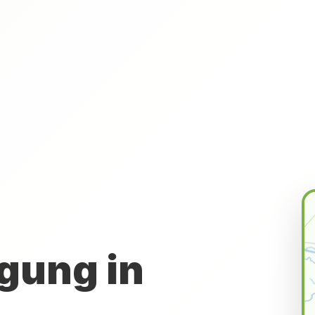
gung in