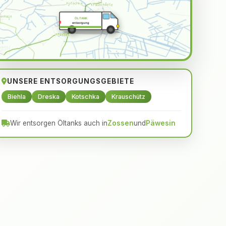
ÖLTANK
entsorgung
UNSERE ENTSORGUNGSGEBIETE
Biehla
Dreska
Kotschka
Krauschütz
Wir entsorgen Öltanks auch in
Zossen
und
Päwesin