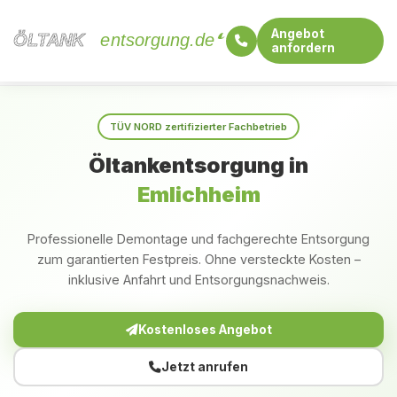
Angebot
ÖLTANK
ÖLTANK
entsorgung.de
anfordern
Startseite
Niedersachsen
Emlichheim
TÜV NORD zertifizierter Fachbetrieb
Öltankentsorgung in
Emlichheim
Professionelle Demontage und fachgerechte Entsorgung
zum garantierten Festpreis. Ohne versteckte Kosten –
inklusive Anfahrt und Entsorgungsnachweis.
Kostenloses Angebot
Jetzt anrufen