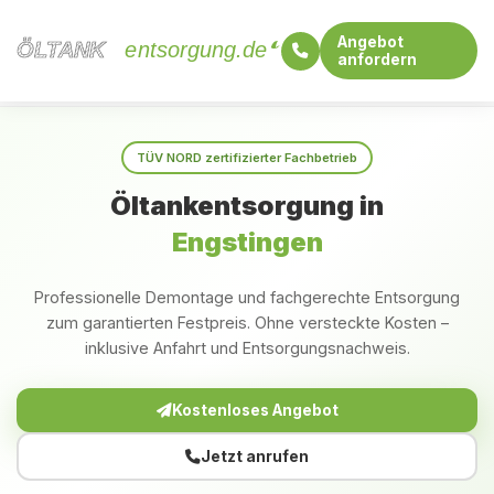
Angebot
ÖLTANK
ÖLTANK
entsorgung.de
anfordern
Startseite
Baden-Württemberg
Engstingen
TÜV NORD zertifizierter Fachbetrieb
Öltankentsorgung in
Engstingen
Professionelle Demontage und fachgerechte Entsorgung
zum garantierten Festpreis. Ohne versteckte Kosten –
inklusive Anfahrt und Entsorgungsnachweis.
Kostenloses Angebot
Jetzt anrufen