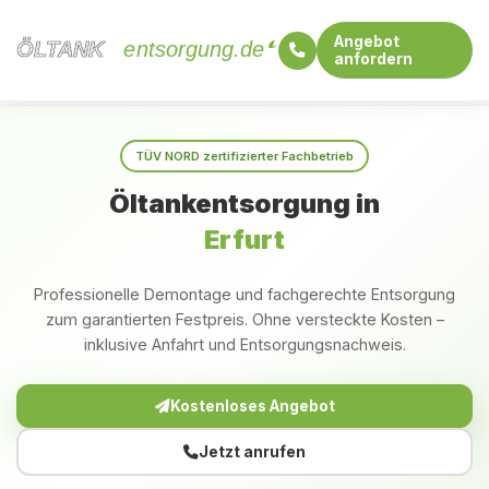
Angebot
ÖLTANK
ÖLTANK
entsorgung.de
anfordern
Startseite
Thüringen
Erfurt
TÜV NORD zertifizierter Fachbetrieb
Öltankentsorgung in
Erfurt
Professionelle Demontage und fachgerechte Entsorgung
zum garantierten Festpreis. Ohne versteckte Kosten –
inklusive Anfahrt und Entsorgungsnachweis.
Kostenloses Angebot
Jetzt anrufen