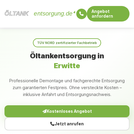
Angebot
ÖLTANK
ÖLTANK
entsorgung.de
anfordern
Startseite
Nordrhein-Westfalen
Erwitte
TÜV NORD zertifizierter Fachbetrieb
Öltankentsorgung in
Erwitte
Professionelle Demontage und fachgerechte Entsorgung
zum garantierten Festpreis. Ohne versteckte Kosten –
inklusive Anfahrt und Entsorgungsnachweis.
Kostenloses Angebot
Jetzt anrufen