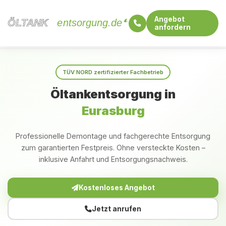
Angebot
ÖLTANK
ÖLTANK
entsorgung.de
anfordern
Startseite
Bayern
Eurasburg
TÜV NORD zertifizierter Fachbetrieb
Öltankentsorgung in
Eurasburg
Professionelle Demontage und fachgerechte Entsorgung
zum garantierten Festpreis. Ohne versteckte Kosten –
inklusive Anfahrt und Entsorgungsnachweis.
Kostenloses Angebot
Jetzt anrufen