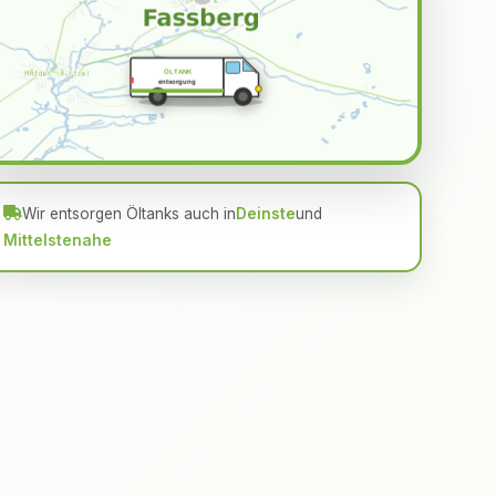
ÖLTANK
entsorgung
Wir entsorgen Öltanks auch in
Deinste
und
Mittelstenahe