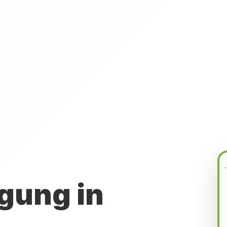
gung in