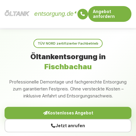
Angebot
ÖLTANK
ÖLTANK
entsorgung.de
anfordern
Startseite
Bayern
Fischbachau
TÜV NORD zertifizierter Fachbetrieb
Öltankentsorgung in
Fischbachau
Professionelle Demontage und fachgerechte Entsorgung
zum garantierten Festpreis. Ohne versteckte Kosten –
inklusive Anfahrt und Entsorgungsnachweis.
Kostenloses Angebot
Jetzt anrufen