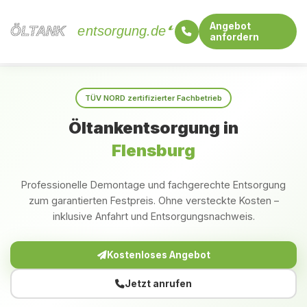
Angebot
ÖLTANK
ÖLTANK
entsorgung.de
anfordern
Startseite
Schleswig-Holstein
Flensburg
TÜV NORD zertifizierter Fachbetrieb
Öltankentsorgung in
Flensburg
Professionelle Demontage und fachgerechte Entsorgung
zum garantierten Festpreis. Ohne versteckte Kosten –
inklusive Anfahrt und Entsorgungsnachweis.
Kostenloses Angebot
Jetzt anrufen