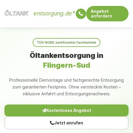
Angebot
ÖLTANK
ÖLTANK
entsorgung.de
anfordern
Startseite
Nordrhein-Westfalen
Flingern-Sud
TÜV NORD zertifizierter Fachbetrieb
Öltankentsorgung in
Flingern-Sud
Professionelle Demontage und fachgerechte Entsorgung
zum garantierten Festpreis. Ohne versteckte Kosten –
inklusive Anfahrt und Entsorgungsnachweis.
Kostenloses Angebot
Jetzt anrufen