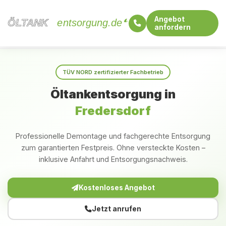
Angebot
ÖLTANK
ÖLTANK
entsorgung.de
anfordern
Startseite
Brandenburg
Fredersdorf
TÜV NORD zertifizierter Fachbetrieb
Öltankentsorgung in
Fredersdorf
Professionelle Demontage und fachgerechte Entsorgung
zum garantierten Festpreis. Ohne versteckte Kosten –
inklusive Anfahrt und Entsorgungsnachweis.
Kostenloses Angebot
Jetzt anrufen