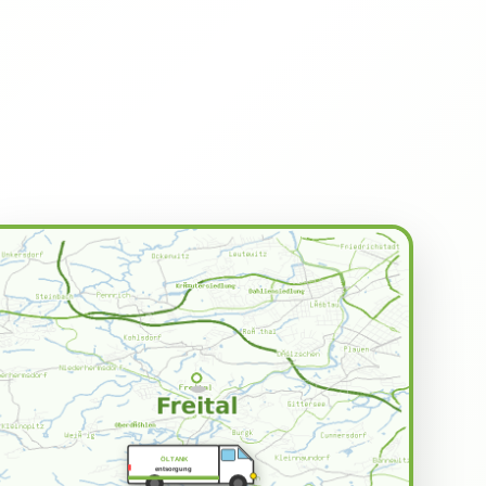
ÖLTANK
entsorgung