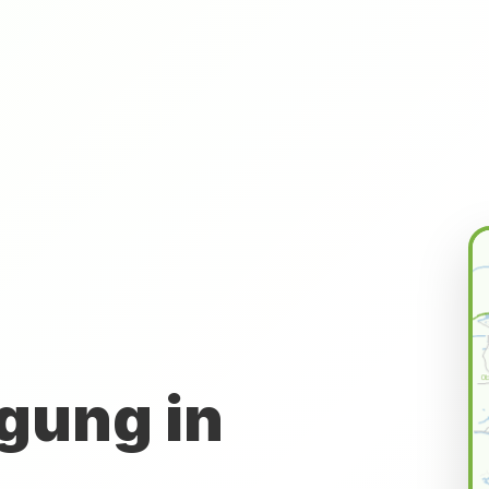
gung in