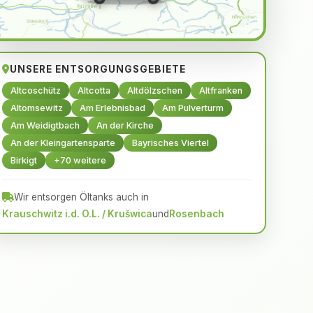
UNSERE ENTSORGUNGSGEBIETE
Altcoschütz
Altcotta
Altdölzschen
Altfranken
Altomsewitz
Am Erlebnisbad
Am Pulverturm
Am Weidigtbach
An der Kirche
An der Kleingartensparte
Bayrisches Viertel
Birkigt
+70 weitere
Wir entsorgen Öltanks auch in
Krauschwitz i.d. O.L. / Krušwica
und
Rosenbach