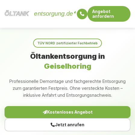
Angebot
ÖLTANK
ÖLTANK
entsorgung.de
anfordern
Startseite
Bayern
Geiselhoring
TÜV NORD zertifizierter Fachbetrieb
Öltankentsorgung in
Geiselhoring
Professionelle Demontage und fachgerechte Entsorgung
zum garantierten Festpreis. Ohne versteckte Kosten –
inklusive Anfahrt und Entsorgungsnachweis.
Kostenloses Angebot
Jetzt anrufen