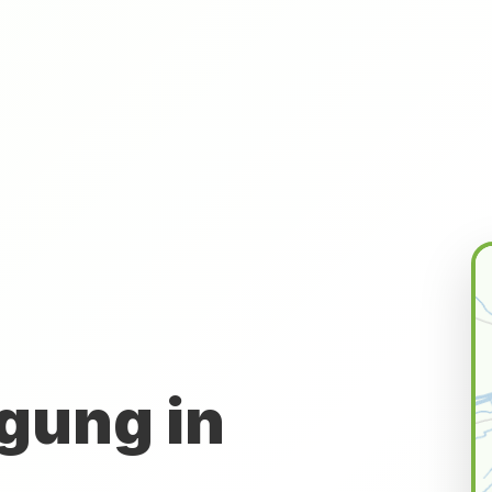
gung in