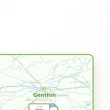
ÖLTANK
entsorgung