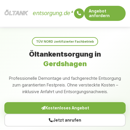
Angebot
ÖLTANK
ÖLTANK
entsorgung.de
anfordern
Startseite
Brandenburg
Gerdshagen
TÜV NORD zertifizierter Fachbetrieb
Öltankentsorgung in
Gerdshagen
Professionelle Demontage und fachgerechte Entsorgung
zum garantierten Festpreis. Ohne versteckte Kosten –
inklusive Anfahrt und Entsorgungsnachweis.
Kostenloses Angebot
Jetzt anrufen