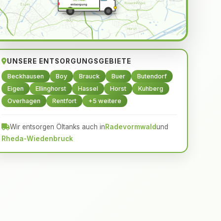
ÖLTANK
entsorgung
UNSERE ENTSORGUNGSGEBIETE
Beckhausen
Boy
Brauck
Buer
Butendorf
Eigen
Ellinghorst
Hassel
Horst
Kuhberg
Overhagen
Rentfort
+5 weitere
Wir entsorgen Öltanks auch in
Radevormwald
und
Rheda-Wiedenbruck