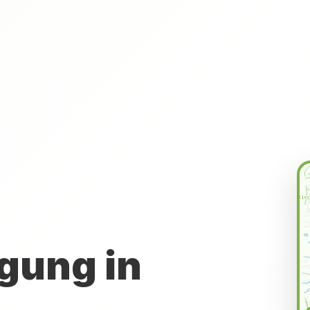
gung in