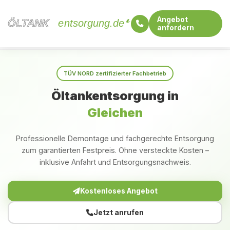
Angebot
ÖLTANK
ÖLTANK
entsorgung.de
anfordern
Startseite
Niedersachsen
Gleichen
TÜV NORD zertifizierter Fachbetrieb
Öltankentsorgung in
Gleichen
Professionelle Demontage und fachgerechte Entsorgung
zum garantierten Festpreis. Ohne versteckte Kosten –
inklusive Anfahrt und Entsorgungsnachweis.
Kostenloses Angebot
Jetzt anrufen