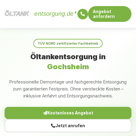
Angebot
ÖLTANK
ÖLTANK
entsorgung.de
anfordern
Startseite
Bayern
Gochsheim
TÜV NORD zertifizierter Fachbetrieb
Öltankentsorgung in
Gochsheim
Professionelle Demontage und fachgerechte Entsorgung
zum garantierten Festpreis. Ohne versteckte Kosten –
inklusive Anfahrt und Entsorgungsnachweis.
Kostenloses Angebot
Jetzt anrufen