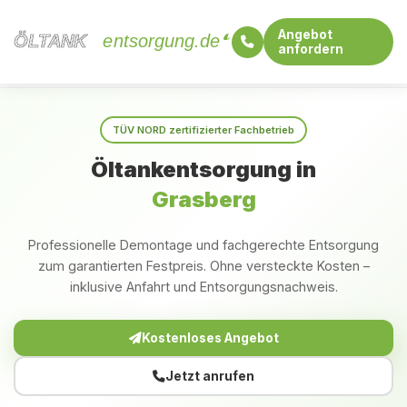
Angebot
ÖLTANK
ÖLTANK
entsorgung.de
anfordern
Startseite
Niedersachsen
Grasberg
TÜV NORD zertifizierter Fachbetrieb
Öltankentsorgung in
Grasberg
Professionelle Demontage und fachgerechte Entsorgung
zum garantierten Festpreis. Ohne versteckte Kosten –
inklusive Anfahrt und Entsorgungsnachweis.
Kostenloses Angebot
Jetzt anrufen