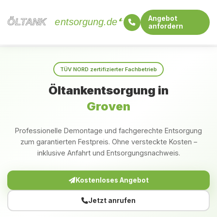
Angebot
ÖLTANK
ÖLTANK
entsorgung.de
anfordern
Startseite
Schleswig-Holstein
Groven
TÜV NORD zertifizierter Fachbetrieb
Öltankentsorgung in
Groven
Professionelle Demontage und fachgerechte Entsorgung
zum garantierten Festpreis. Ohne versteckte Kosten –
inklusive Anfahrt und Entsorgungsnachweis.
Kostenloses Angebot
Jetzt anrufen