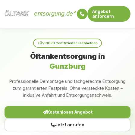
Angebot
ÖLTANK
ÖLTANK
entsorgung.de
anfordern
Startseite
Bayern
Gunzburg
TÜV NORD zertifizierter Fachbetrieb
Öltankentsorgung in
Gunzburg
Professionelle Demontage und fachgerechte Entsorgung
zum garantierten Festpreis. Ohne versteckte Kosten –
inklusive Anfahrt und Entsorgungsnachweis.
Kostenloses Angebot
Jetzt anrufen