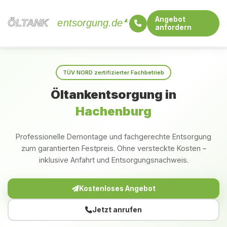
Angebot
ÖLTANK
ÖLTANK
entsorgung.de
anfordern
Startseite
Rheinland-Pfalz
Hachenburg
TÜV NORD zertifizierter Fachbetrieb
Öltankentsorgung in
Hachenburg
Professionelle Demontage und fachgerechte Entsorgung
zum garantierten Festpreis. Ohne versteckte Kosten –
inklusive Anfahrt und Entsorgungsnachweis.
Kostenloses Angebot
Jetzt anrufen