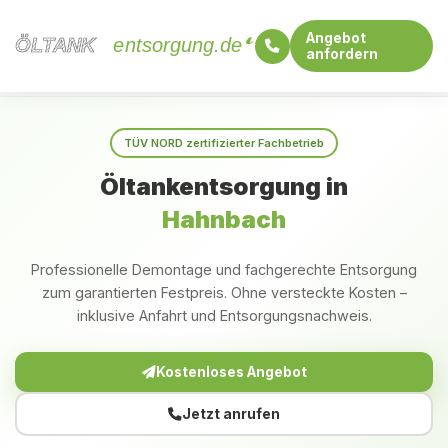
Angebot
ÖLTANK
ÖLTANK
entsorgung.de
anfordern
Startseite
Bayern
Hahnbach
TÜV NORD zertifizierter Fachbetrieb
Öltankentsorgung in
Hahnbach
Professionelle Demontage und fachgerechte Entsorgung
zum garantierten Festpreis. Ohne versteckte Kosten –
inklusive Anfahrt und Entsorgungsnachweis.
Kostenloses Angebot
Jetzt anrufen