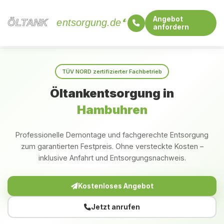
Angebot
ÖLTANK
ÖLTANK
entsorgung.de
anfordern
Startseite
Niedersachsen
Hambuhren
TÜV NORD zertifizierter Fachbetrieb
Öltankentsorgung in
Hambuhren
Professionelle Demontage und fachgerechte Entsorgung
zum garantierten Festpreis. Ohne versteckte Kosten –
inklusive Anfahrt und Entsorgungsnachweis.
Kostenloses Angebot
Jetzt anrufen