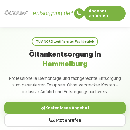
Angebot
ÖLTANK
ÖLTANK
entsorgung.de
anfordern
Startseite
Bayern
Hammelburg
TÜV NORD zertifizierter Fachbetrieb
Öltankentsorgung in
Hammelburg
Professionelle Demontage und fachgerechte Entsorgung
zum garantierten Festpreis. Ohne versteckte Kosten –
inklusive Anfahrt und Entsorgungsnachweis.
Kostenloses Angebot
Jetzt anrufen