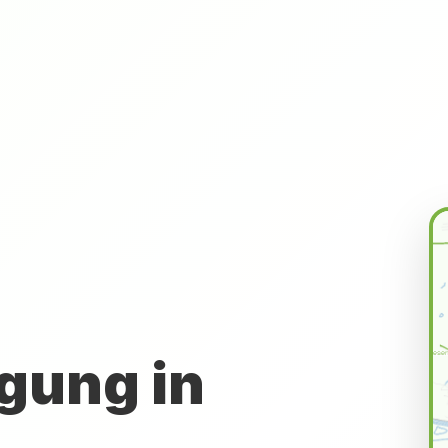
gung in