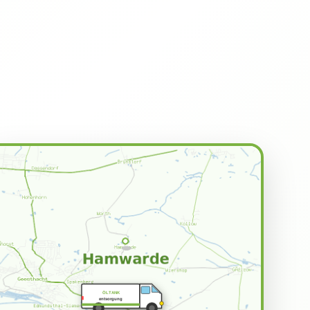
ÖLTANK
entsorgung