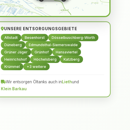
UNSERE ENTSORGUNGSGEBIETE
Altstadt
Besenhorst
Dösselbuschberg-Worth
Düneberg
Edmundsthal-Siemerswalde
Grüner Jäger
Grünhof
Hansaviertel
Heinrichshof
Höchelsberg
Katzberg
Krümmel
+3 weitere
Wir entsorgen Öltanks auch in
Lieth
und
Klein Barkau