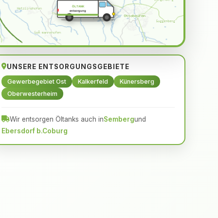
ÖLTANK
entsorgung
UNSERE ENTSORGUNGSGEBIETE
Gewerbegebiet Ost
Kalkerfeld
Künersberg
Oberwesterheim
Wir entsorgen Öltanks auch in
Semberg
und
Ebersdorf b.Coburg