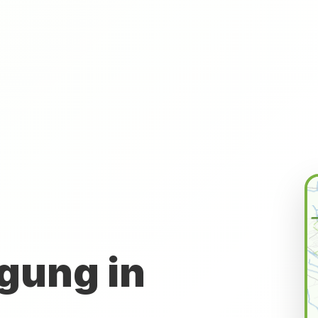
gung in