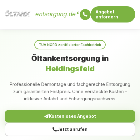
Angebot
ÖLTANK
ÖLTANK
entsorgung.de
anfordern
Startseite
Bayern
Heidingsfeld
TÜV NORD zertifizierter Fachbetrieb
Öltankentsorgung in
Heidingsfeld
Professionelle Demontage und fachgerechte Entsorgung
zum garantierten Festpreis. Ohne versteckte Kosten –
inklusive Anfahrt und Entsorgungsnachweis.
Kostenloses Angebot
Jetzt anrufen