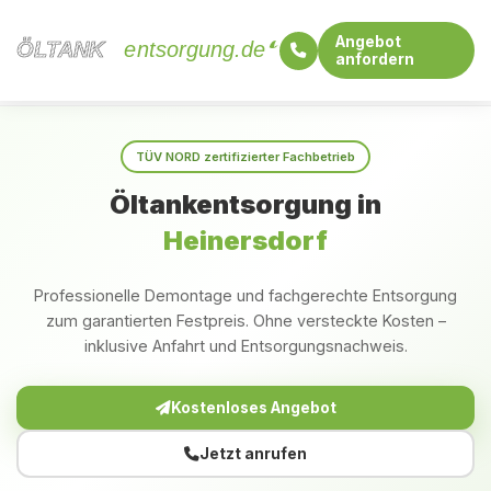
Angebot
ÖLTANK
ÖLTANK
entsorgung.de
anfordern
Startseite
Brandenburg
Heinersdorf
TÜV NORD zertifizierter Fachbetrieb
Öltankentsorgung in
Heinersdorf
Professionelle Demontage und fachgerechte Entsorgung
zum garantierten Festpreis. Ohne versteckte Kosten –
inklusive Anfahrt und Entsorgungsnachweis.
Kostenloses Angebot
Jetzt anrufen