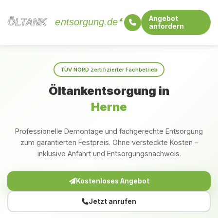
Angebot
ÖLTANK
ÖLTANK
entsorgung.de
anfordern
Startseite
Nordrhein-Westfalen
Herne
TÜV NORD zertifizierter Fachbetrieb
Öltankentsorgung in
Herne
Professionelle Demontage und fachgerechte Entsorgung
zum garantierten Festpreis. Ohne versteckte Kosten –
inklusive Anfahrt und Entsorgungsnachweis.
Kostenloses Angebot
Jetzt anrufen