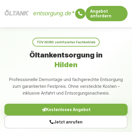
Angebot
ÖLTANK
ÖLTANK
entsorgung.de
anfordern
Startseite
Nordrhein-Westfalen
Hilden
TÜV NORD zertifizierter Fachbetrieb
Öltankentsorgung in
Hilden
Professionelle Demontage und fachgerechte Entsorgung
zum garantierten Festpreis. Ohne versteckte Kosten –
inklusive Anfahrt und Entsorgungsnachweis.
Kostenloses Angebot
Jetzt anrufen