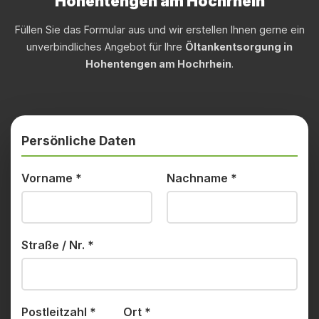
Hohentengen am Hochrhein
Füllen Sie das Formular aus und wir erstellen Ihnen gerne ein
unverbindliches Angebot für Ihre
Öltankentsorgung in
Hohentengen am Hochrhein
.
Persönliche Daten
Vorname
*
Nachname
*
Straße / Nr.
*
Postleitzahl
*
Ort
*