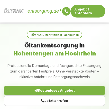
Angebot
ÖLTANK
ÖLTANK
entsorgung.de
anfordern
Startseite
Baden-Württemberg
Hohentengen am Hochrhein
TÜV NORD zertifizierter Fachbetrieb
Öltankentsorgung in
Hohentengen am Hochrhein
Professionelle Demontage und fachgerechte Entsorgung
zum garantierten Festpreis. Ohne versteckte Kosten –
inklusive Anfahrt und Entsorgungsnachweis.
Kostenloses Angebot
Jetzt anrufen