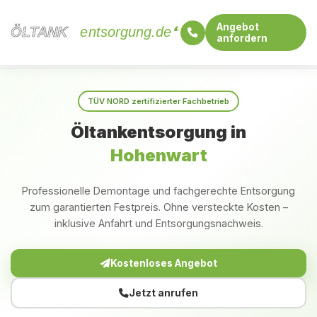
Angebot
ÖLTANK
ÖLTANK
entsorgung.de
anfordern
Startseite
Bayern
Hohenwart
TÜV NORD zertifizierter Fachbetrieb
Öltankentsorgung in
Hohenwart
Professionelle Demontage und fachgerechte Entsorgung
zum garantierten Festpreis. Ohne versteckte Kosten –
inklusive Anfahrt und Entsorgungsnachweis.
Kostenloses Angebot
Jetzt anrufen