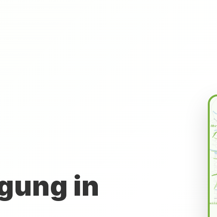
gung in