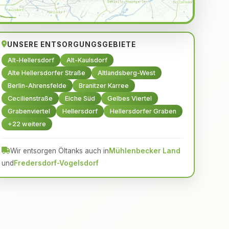
UNSERE ENTSORGUNGSGEBIETE
Alt-Hellersdorf
Alt-Kaulsdorf
Alte Hellersdorfer Straße
Altlandsberg-West
Berlin-Ahrensfelde
Branitzer Karree
Cecilienstraße
Eiche Süd
Gelbes Viertel
Grabenviertel
Hellersdorf
Hellersdorfer Graben
+22 weitere
Wir entsorgen Öltanks auch in
Mühlenbecker Land
und
Fredersdorf-Vogelsdorf