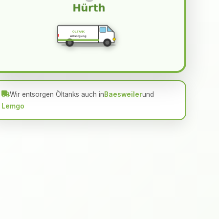
ÖLTANK
entsorgung
Wir entsorgen Öltanks auch in
Baesweiler
und
Lemgo