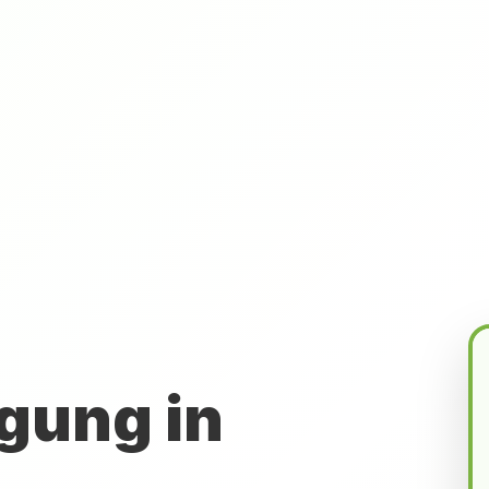
gung in