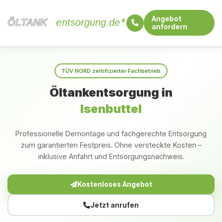
Angebot
ÖLTANK
ÖLTANK
entsorgung.de
anfordern
Startseite
Niedersachsen
Isenbuttel
TÜV NORD zertifizierter Fachbetrieb
Öltankentsorgung in
Isenbuttel
Professionelle Demontage und fachgerechte Entsorgung
zum garantierten Festpreis. Ohne versteckte Kosten –
inklusive Anfahrt und Entsorgungsnachweis.
Kostenloses Angebot
Jetzt anrufen