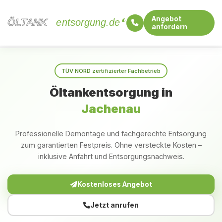
Angebot
ÖLTANK
ÖLTANK
entsorgung.de
anfordern
Startseite
Bayern
Jachenau
TÜV NORD zertifizierter Fachbetrieb
Öltankentsorgung in
Jachenau
Professionelle Demontage und fachgerechte Entsorgung
zum garantierten Festpreis. Ohne versteckte Kosten –
inklusive Anfahrt und Entsorgungsnachweis.
Kostenloses Angebot
Jetzt anrufen