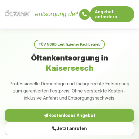
Angebot
ÖLTANK
ÖLTANK
entsorgung.de
anfordern
Startseite
Rheinland-Pfalz
Kaisersesch
TÜV NORD zertifizierter Fachbetrieb
Öltankentsorgung in
Kaisersesch
Professionelle Demontage und fachgerechte Entsorgung
zum garantierten Festpreis. Ohne versteckte Kosten –
inklusive Anfahrt und Entsorgungsnachweis.
Kostenloses Angebot
Jetzt anrufen