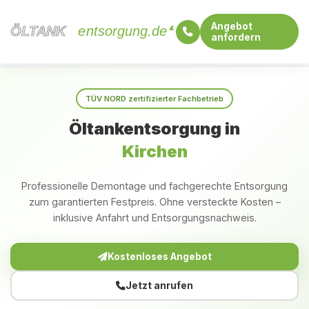
Angebot
ÖLTANK
ÖLTANK
entsorgung.de
anfordern
Startseite
Rheinland-Pfalz
Kirchen
TÜV NORD zertifizierter Fachbetrieb
Öltankentsorgung in
Kirchen
Professionelle Demontage und fachgerechte Entsorgung
zum garantierten Festpreis. Ohne versteckte Kosten –
inklusive Anfahrt und Entsorgungsnachweis.
Kostenloses Angebot
Jetzt anrufen