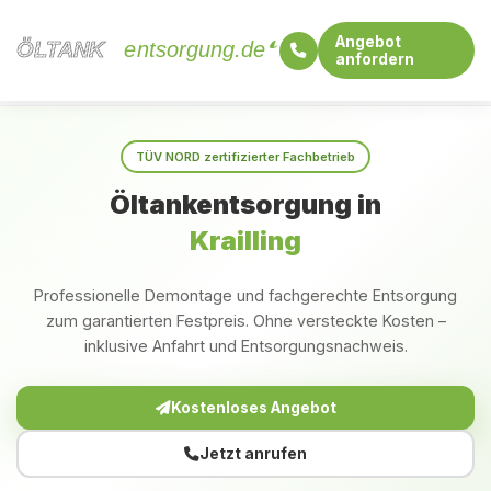
Angebot
ÖLTANK
ÖLTANK
entsorgung.de
anfordern
Startseite
Bayern
Krailling
TÜV NORD zertifizierter Fachbetrieb
Öltankentsorgung in
Krailling
Professionelle Demontage und fachgerechte Entsorgung
zum garantierten Festpreis. Ohne versteckte Kosten –
inklusive Anfahrt und Entsorgungsnachweis.
Kostenloses Angebot
Jetzt anrufen