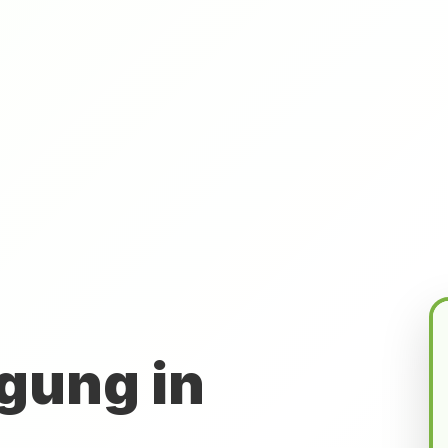
gung in