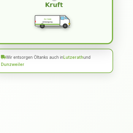
ÖLTANK
entsorgung
Wir entsorgen Öltanks auch in
Lutzerath
und
Dunzweiler