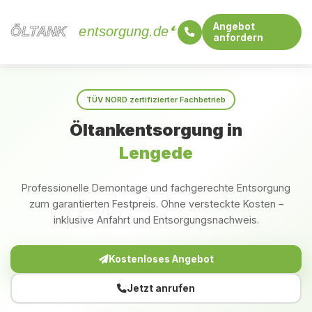
Angebot
ÖLTANK
ÖLTANK
entsorgung.de
anfordern
Startseite
Niedersachsen
Lengede
TÜV NORD zertifizierter Fachbetrieb
Öltankentsorgung in
Lengede
Professionelle Demontage und fachgerechte Entsorgung
zum garantierten Festpreis. Ohne versteckte Kosten –
inklusive Anfahrt und Entsorgungsnachweis.
Kostenloses Angebot
Jetzt anrufen