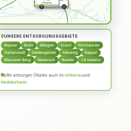
ÖLTANK
entsorgung
UNSERE ENTSORGUNGSGEBIETE
Bopser
Brühl
Eltingen
Ezach
Forchenrain
Gartenstadt
Haldengebiet
Heuweg
Käppel
Maurener Berg
Neubruch
Ramtel
+4 weitere
Wir entsorgen Öltanks auch in
Lichtenau
und
Heddesheim