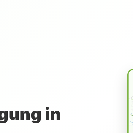
gung in