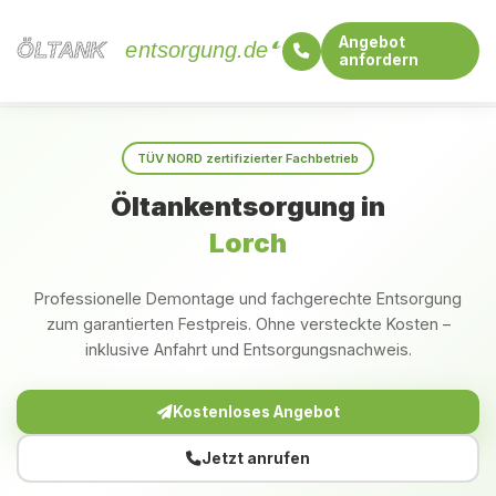
Angebot
ÖLTANK
ÖLTANK
entsorgung.de
anfordern
Startseite
Baden-Württemberg
Lorch
TÜV NORD zertifizierter Fachbetrieb
Öltankentsorgung in
Lorch
Professionelle Demontage und fachgerechte Entsorgung
zum garantierten Festpreis. Ohne versteckte Kosten –
inklusive Anfahrt und Entsorgungsnachweis.
Kostenloses Angebot
Jetzt anrufen