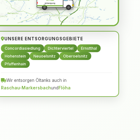
ÖLTANK
entsorgung
UNSERE ENTSORGUNGSGEBIETE
Concordiasiedlung
Dichterviertel
Ernstthal
Hohenstein
Neuoelsnitz
Oberoelsnitz
Pfaffenhain
Wir entsorgen Öltanks auch in
Raschau-Markersbach
und
Flöha