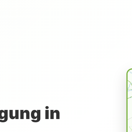
gung in